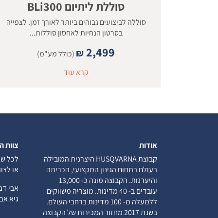
סוללת ליתיום BLi300
סוללה לביצועים גבוהים ביותר לאורך זמן. לצפייה
בסרטון הנחיות לאחסון סוללות...
2,499
₪
(כולל מע"מ)
קרא עוד
אודות
צוות ה
קבוצת HUSQVARNA היצרנית המובילה
לכל שא
בעולם בתחום הגינון המקצועי, הכריתה
או לצו
והיערנות. הקבוצה מונה כ- 13,000
אבי ד
עובדים ב- 40 מדינות. מוצריה משווקים
גיא א
ללמעלה מ- 100 מדינות ברחבי העולם.
בשנת 2017 מחזור המכירות של הקבוצה