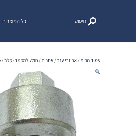
Ski
t
conten
חיפוש
כל המוצרים
עמוד הבית
/
אביזרי עזר
/
אחרים
/ חולץ למצמד (קלצ') A