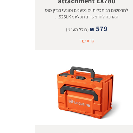
attachment EX780
לחרמשים רב תכליתיים נטענים ומונעי בנזין מוט
הארכה לחרמש רב תכליתי 525LK...
579
₪
(כולל מע"מ)
קרא עוד