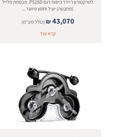
לטרקטורון ריידר כיסוח דגם P525D. מכסחת פלייל
(מַחבֵּטָה) יעיל וחסון מיועד...
43,070
₪
(כולל מע"מ)
קרא עוד