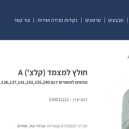
מבצעים
סרטונים
נקודות מכירה ושירות
צור קשר
חולץ למצמד (קלצ') A
מתאים למשורים דגם
136,137,141,142,235,240.
דגם יצרן –
530031112
מק"ט:
67151637
קטגוריות:
אביזרי עזר
,
אחרים