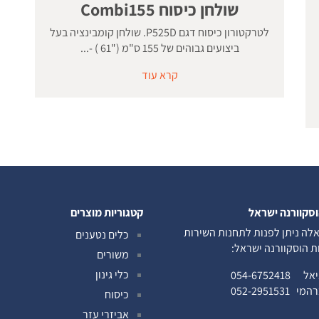
שולחן כיסוח Combi155
לטרקטורון כיסוח דגם P525D. שולחן קומבינציה בעל
ביצועים גבוהים של 155 ס"מ ("61 ) -...
קרא עוד
וסקוורנה ישראל
קטגוריות מוצרים
לה ניתן לפנות לתחנות השירות
כלים נטענים
ות הוסקוורנה ישראל:
משורים
כלי גינון
ניאל
054-6752418
ברהמי
052-2951531
כיסוח
אביזרי עזר