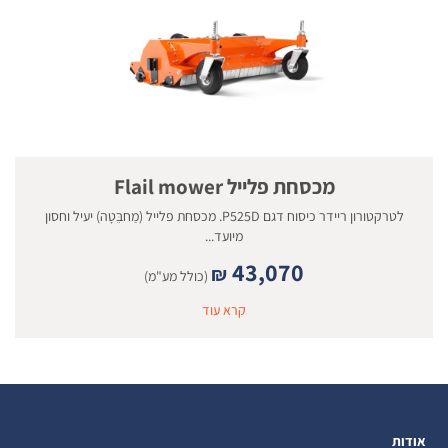
מכסחת פלייל Flail mower
לטרקטורון ריידר כיסוח דגם P525D. מכסחת פלייל (מַחבֵּטָה) יעיל וחסון
מיועד...
43,070
₪
(כולל מע"מ)
קרא עוד
אודות