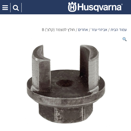
Ski
t
conten
עמוד הבית
/
אביזרי עזר
/
אחרים
/ חולץ למצמד (קלצ') B