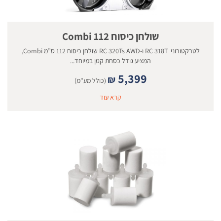
שולחן כיסוח 112 Combi
לטרקטורוני RC 318T ו-RC 320Ts AWD שולחן כיסוח 112 ס”מ Combi,
המציע גודל כסחת קטן במיוחד...
5,399
₪
(כולל מע"מ)
קרא עוד