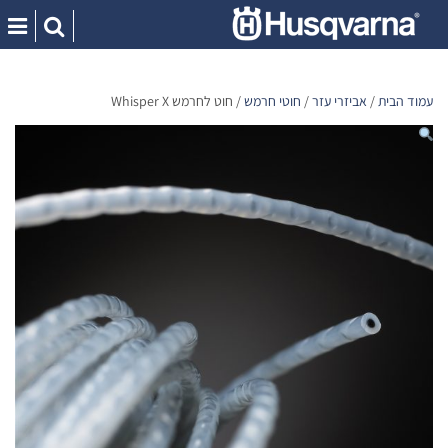
Ski
t
conten
עמוד הבית
/
אביזרי עזר
/
חוטי חרמש
/ חוט לחרמש Whisper X