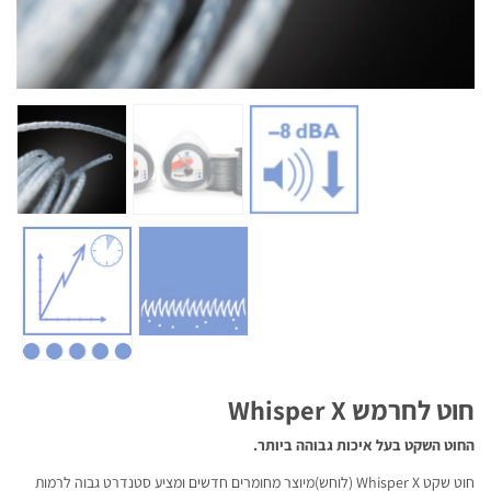
חוט לחרמש Whisper X
החוט השקט בעל איכות גבוהה ביותר.
חוט שקט Whisper X (לוחש)מיוצר מחומרים חדשים ומציע סטנדרט גבוה לרמות