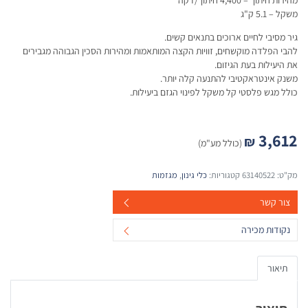
מהירות חיתוך – 4,400 חיתוך/דקה
משקל – 5.1 ק"ג
גיר מסיבי לחיים ארוכים בתנאים קשים.
להבי הפלדה מוקשחים, זוויות הקצה המותאמות ומהירות הסכין הגבוהה מגבירים
את היעילות בעת הגיזום.
משנק אינטראקטיבי להתנעה קלה יותר.
כולל מגש פלסטי קל משקל לפינוי הגזם ביעילות.
3,612
₪
(כולל מע"מ)
מק"ט:
63140522
קטגוריות:
כלי גינון
,
מגזמות
צור קשר
נקודות מכירה
תיאור