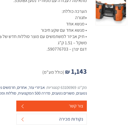
מתאימה לעבודה עם מפוח יד נטען 530iBX.
הערכה כוללת:
•חגורה
• מנשא אחד
• מנשא אחד עם שקע חיבור
• תיק אביזר למשתמשים עם מוצר סוללות חדש של Husqvarna
משקל – 1.51 ק"ג
דגם יצרן – 590776703.
1,143
₪
(כולל מע"מ)
מק"ט:
63106969
קטגוריות:
אביזרי עזר
,
אחרים
,
חרמשים נט
נטענים
,
משורים נטענים
,
סדרה 500 המקצועית
,
סוללות ומט
צור קשר
נקודות מכירה