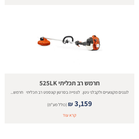
חרמש רב תכליתי 525LK
לגננים מקצועיים ולקבלני גינון. לצפייה בסרטון קונספט רב תכליתי חרמש...
3,159
₪
(כולל מע"מ)
קרא עוד