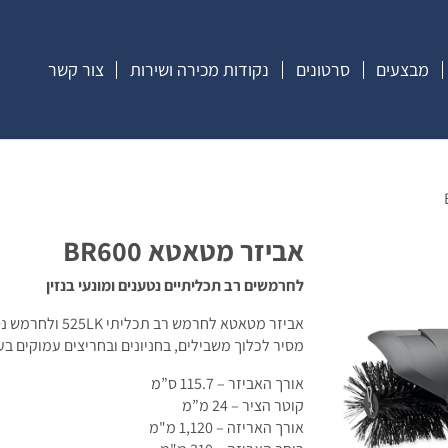
מבצעים
סרטונים
נקודות מכירה ושירות
צור קשר
אביזר מטאטא BR600
לחרמשים רב תכליתיים נטענים ומונעי בנזין
אביזר מטאטא לחרמש רב תכליתי 525LK ולחרמש נטען 325iLK ומיועד לגננים מקצועיים ולקבלני גינון.
מסיר לכלוך משבילים, בחניונים ובחריצים עמוקים בעל
אורך האביזר – 115.7 ס”מ
קוטר הציר – 24 מ”מ
אורך האריזה – 1,120 מ"מ