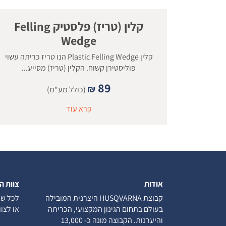
קלין (טריז) פלסטיק Felling
Wedge
קלין Plastic Felling Wedge הנו טריז כריתה עשוי
פוליסטירן קשוח. הקלין (טריז) מסייע...
89
₪
(כולל מע"מ)
קרא עוד
אודות
צוות ה
קבוצת HUSQVARNA היצרנית המובילה
לכל שא
בעולם בתחום הגינון המקצועי, הכריתה
או לצו
והיערנות. הקבוצה מונה כ- 13,000