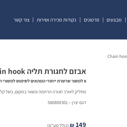
מבצעים
סרטונים
נקודות מכירה ושירות
צור קשר
אבזם לחגורת תליה Chain hook
וו למשור שרשרת ייחודי המתאים לשימוש למשורי ה
מחליק לאורך חגורה הרתמה ונשאר במקום, בשל קליפ
דגם יצרן
–
580800301
149
₪
(כולל מע"מ)