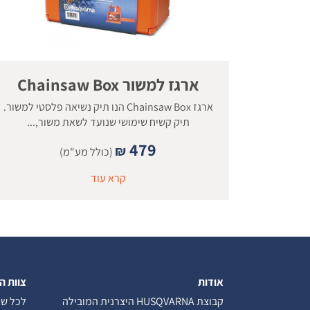
ארגז למשור Chainsaw Box
ארגז Chainsaw Box הנו תיק נשיאה פלסטי למשור.
תיק קשיח שימושי שנועד לשאת משור,...
479
₪
(כולל מע"מ)
קרא עוד
אודות
צוות ה
קבוצת HUSQVARNA היצרנית המובילה
לכל שא