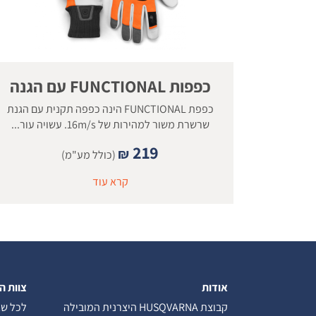
כפפות FUNCTIONAL עם הגנה
כפפת FUNCTIONAL הינה כפפה תקנית עם הגנת
שרשרת משור למהירות של 16m/s. עשויה עור...
219
₪
(כולל מע"מ)
קרא עוד
אודות
צוות ה
קבוצת HUSQVARNA היצרנית המובילה
לכל שא