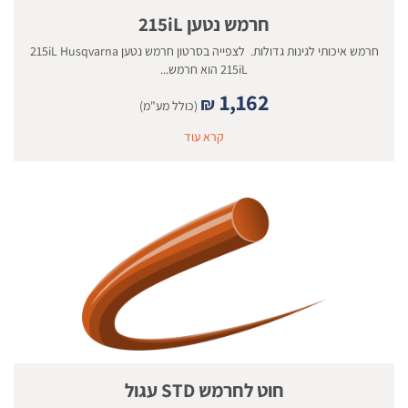
חרמש נטען 215iL
חרמש איכותי לגינות גדולות. לצפייה בסרטון חרמש נטען 215iL Husqvarna
215iL הוא חרמש...
1,162
₪
(כולל מע"מ)
קרא עוד
חוט לחרמש STD עגול