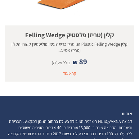
קלין (טריז) פלסטיק Felling Wedge
קלין Plastic Felling Wedge הנו טריז כריתה עשוי פוליסטירן קשוח. הקלין
(טריז) מסייע...
89
₪
(כולל מע"מ)
קרא עוד
אודות
קבוצת HUSQVARNA היצרנית המובילה בעולם בתחום הגינון המקצועי, הכריתה
והיערנות. הקבוצה מונה כ- 13,000 עובדים ב- 40 מדינות. מוצריה משווקים
ללמעלה מ- 100 מדינות ברחבי העולם. בשנת 2017 מחזור המכירות של הקבוצה