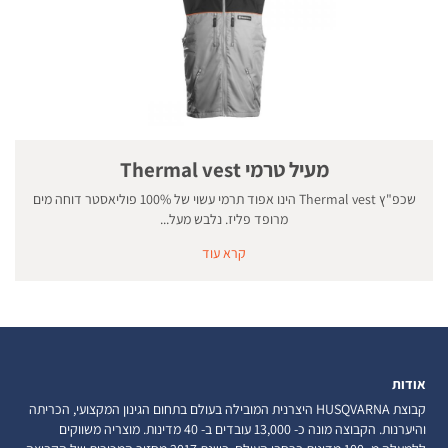
מעיל טרמי Thermal vest
שכפ"ץ Thermal vest הינו אפוד תרמי עשוי של 100% פוליאסטר דוחה מים
מרופד פליז. נלבש מעל...
קרא עוד
אודות
קבוצת HUSQVARNA היצרנית המובילה בעולם בתחום הגינון המקצועי, הכריתה
והיערנות. הקבוצה מונה כ- 13,000 עובדים ב- 40 מדינות. מוצריה משווקים