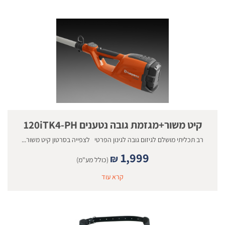
קיט משור+מגזמת גובה נטענים 120iTK4-PH
רב תכליתי מושלם לגיזום גובה לגינון הפרטי לצפייה בסרטון קיט משור...
1,999
₪
(כולל מע"מ)
קרא עוד