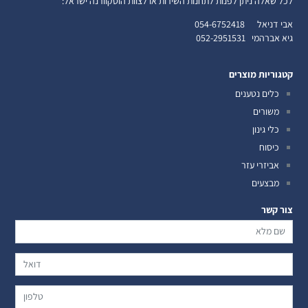
לכל שאלה ניתן לפנות לתחנות השירות או לצוות הוסקוורנה ישראל:
אבי דניאל
054-6752418
גיא אברהמי
052-2951531
קטגוריות מוצרים
כלים נטענים
משורים
כלי גינון
כיסוח
אביזרי עזר
מבצעים
צור קשר