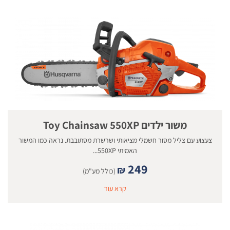
משור ילדים Toy Chainsaw 550XP
צעצוע עם צליל מסור חשמלי מציאותי ושרשרת מסתובבת. נראה כמו המשור
האמיתי 550XP...
249
₪
(כולל מע"מ)
קרא עוד