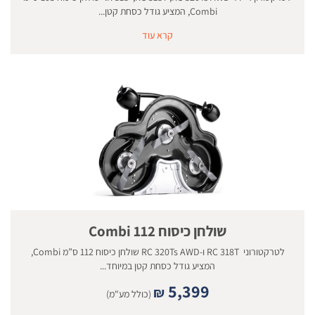
Combi, המציע גודל כסחת קטן...
קרא עוד
שולחן כיסוח 112 Combi
לטרקטורוני RC 318T ו-RC 320Ts AWD שולחן כיסוח 112 ס”מ Combi,
המציע גודל כסחת קטן במיוחד...
5,399
₪
(כולל מע"מ)