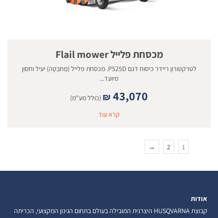
מכסחת פלייל Flail mower
לטרקטורון ריידר כיסוח דגם P525D. מכסחת פלייל (מַחבֵּטָה) יעיל וחסון
מיועד...
43,070
₪
(כולל מע"מ)
קרא עוד
→
2
1
אודות
קבוצת HUSQVARNA היצרנית המובילה בעולם בתחום הגינון המקצועי, הכריתה