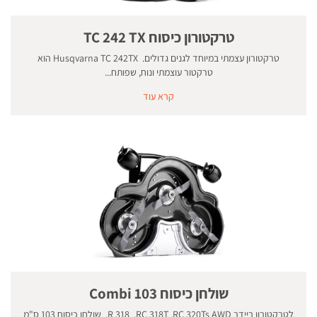
טרקטורון כיסוח TC 242 TX
טרקטורון עצמתי במיוחד לגנים גדולים. Husqvarna TC 242TX הוא
טרקטור עוצמתי ונוח, שפותח...
קרא עוד
שולחן כיסוח 103 Combi
לטרקטורון ריידר R 318 ,RC 318T ,RC 320Ts AWD. שולחן כיסוח 103 ס"מ