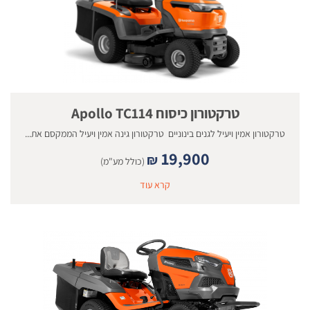
טרקטורון כיסוח Apollo TC114
טרקטורון אמין ויעיל לגנים בינוניים טרקטורון גינה אמין ויעיל הממקסם את...
19,900
₪
(כולל מע"מ)
קרא עוד