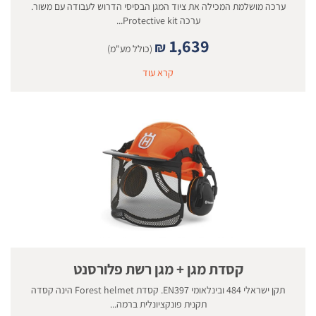
ערכה מושלמת המכילה את ציוד המגן הבסיסי הדרוש לעבודה עם משור.
ערכה Protective kit...
1,639
₪
(כולל מע"מ)
קרא עוד
קסדת מגן + מגן רשת פלורסנט
תקן ישראלי 484 ובינלאומי EN397. קסדת Forest helmet הינה קסדה
תקנית פונקציונלית ברמה...