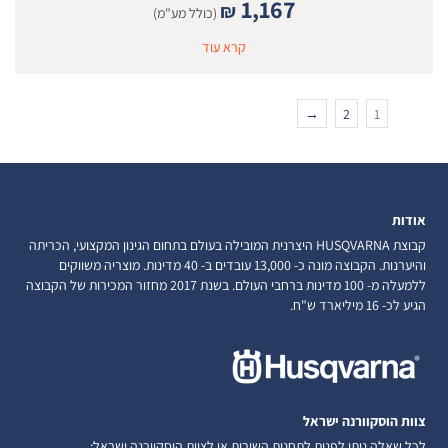
1,167
₪
(כולל מע"מ)
קרא עוד
→
2
1
אודות
קבוצת HUSQVARNA היצרנית המובילה בעולם בתחום הגינון המקצועי, הכריתה
והיערנות. הקבוצה מונה כ- 13,000 עובדים ב- 40 מדינות. מוצריה משווקים
ללמעלה מ- 100 מדינות ברחבי העולם. בשנת 2017 מחזור המכירות של הקבוצה
הגיע לכ- 16 מיליארד ש"ח.
צוות הוסקוורנה ישראל
לכל שאלה ניתן לפנות לתחנות השירות או לצוות הוסקוורנה ישראל: