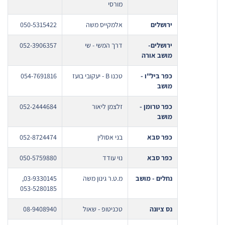
מורסי
ירושלים
אלמקייס משה
050-5315422
ירושלים-
דרך המשי - שי
052-3906357
מושב אורה
כפר ביל"ו -
טכנו B - יעקובי בועז
054-7691816
מושב
כפר טרומן -
זלצמן ליאור
052-2444684
מושב
כפר סבא
בני אסולין
052-8724474
כפר סבא
נוי עודד
050-5759880
נחלים - מושב
מ.ט.ר גינון משה
03-9330145
,
053-5280185
נס ציונה
טכניטופ - שאול
08-9408940