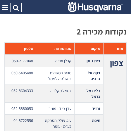
Ski
t
conten
נקודות מכירה 2
אזור
מיקום
שם התחנה
טלפון
צפון
בית ג'אן
קבלן אסיה
050-2177048
בקה אל
מנועי המשולש
050-5405488
גרביה
ביאד'סה ג'אמל
דלית אל
כמאל מקלדה
052-8604333
כרמל
זרזיר
עדן ציוד - מוניר
052-8880053
חיפה
ע.ג. פולק הספקה
04-8722556
בע"מ - עופר