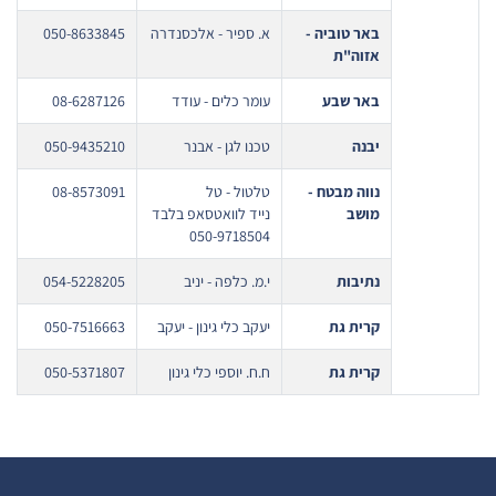
באר טוביה -
א. ספיר - אלכסנדרה
050-8633845
אזוה"ת
באר שבע
עומר כלים - עודד
08-6287126
יבנה
טכנו לגן - אבנר
050-9435210
נווה מבטח -
טלטול - טל
08-8573091
מושב
נייד לוואטסאפ בלבד
050-9718504
נתיבות
י.מ. כלפה - יניב
054-5228205
קרית גת
יעקב כלי גינון - יעקב
050-7516663
קרית גת
ח.ח. יוספי כלי גינון
050-5371807