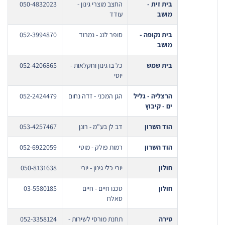
בית זית -
החצב מוצרי גינון -
050-4832023
מושב
עודד
בית נקופה -
סופר לנג - נמרוד
052-3994870
מושב
בית שמש
כל בו גינון וחקלאות -
052-4206865
יוסי
הרצליה - גליל
הגן המכני - זדה נחום
052-2424479
ים - קיבוץ
הוד השרון
דב לן בע"מ - רונן
053-4257467
הוד השרון
רמות פולק - מוטי
052-6922059
חולון
יורי כלי גינון - יורי
050-8131638
חולון
טכנו חיים - חיים
03-5580185
סאלח
טירה
תחנת מורסי לשירות -
052-3358124