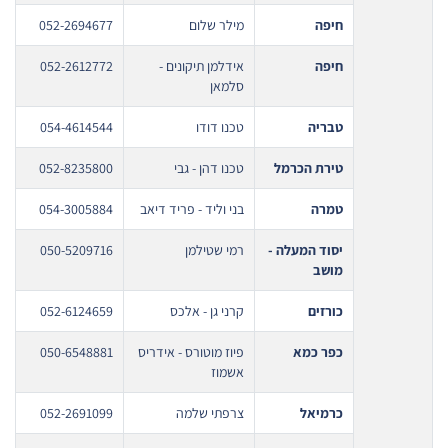
חיפה
מילר שלום
052-2694677
חיפה
אידלמן תיקונים -
052-2612772
סלמאן
טבריה
טכנו דודו
054-4614544
טירת הכרמל
טכנו דהן - גבי
052-8235800
טמרה
בני וליד - פריד דיאב
054-3005884
יסוד המעלה -
רמי שטילמן
050-5209716
מושב
כורזים
קרני גן - אלכס
052-6124659
כפר כמא
פיוז מוטורס - אידריס
050-6548881
אשמוז
כרמיאל
צרפתי שלמה
052-2691099