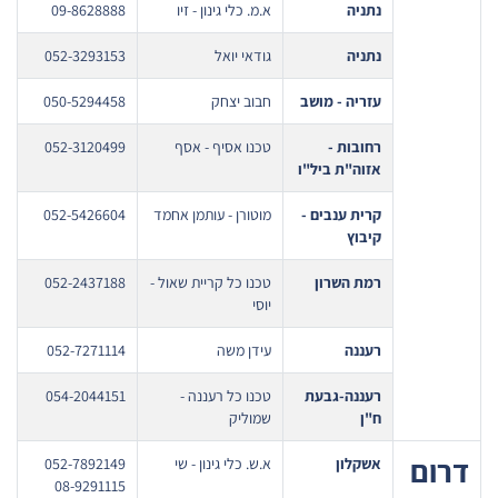
נתניה
א.מ. כלי גינון - זיו
09-8628888
נתניה
גודאי יואל
052-3293153
עזריה - מושב
חבוב יצחק
050-5294458
רחובות -
טכנו אסיף - אסף
052-3120499
אזוה"ת ביל"ו
קרית ענבים -
מוטורן - עותמן אחמד
052-5426604
קיבוץ
רמת השרון
טכנו כל קריית שאול -
052-2437188
יוסי
רעננה
עידן משה
052-7271114
רעננה-גבעת
טכנו כל רעננה -
054-2044151
ח"ן
שמוליק
דרום
אשקלון
א.ש. כלי גינון - שי
052-7892149
08-9291115